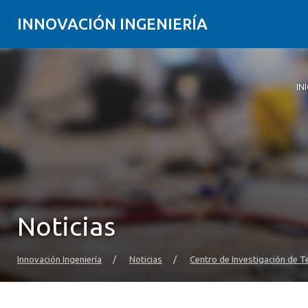
INNOVACIÓN INGENIERÍA
IN
Ini
Ma
Im
No
No
Co
Fa
Noticias
Innovación Ingeniería
/
Noticias
/
Centro de Investigación de T