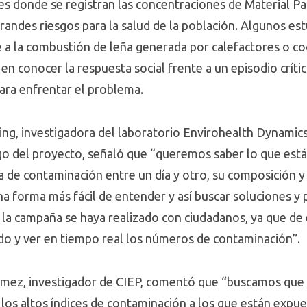
es donde se registran las concentraciones de Material P
randes riesgos para la salud de la población. Algunos estu
a la combustión de leña generada por calefactores o coci
n conocer la respuesta social frente a un episodio críti
ara enfrentar el problema.
ing, investigadora del laboratorio Envirohealth Dynamics
rgo del proyecto, señaló que “queremos saber lo que está
ia de contaminación entre un día y otro, su composición 
na forma más fácil de entender y así buscar soluciones y p
la campaña se haya realizado con ciudadanos, ya que de
ndo y ver en tiempo real los números de contaminación”.
ómez, investigador de CIEP, comentó que “buscamos que l
 los altos índices de contaminación a los que están expu