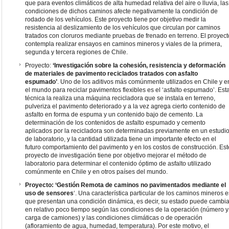
que para eventos climáticos de alta humedad relativa del aire o lluvia, las
condiciones de dichos caminos afecte negativamente la condición de
rodado de los vehículos. Este proyecto tiene por objetivo medir la
resistencia al deslizamiento de los vehículos que circulan por caminos
tratados con cloruros mediante pruebas de frenado en terreno. El proyect
contempla realizar ensayos en caminos mineros y viales de la primera,
segunda y tercera regiones de Chile.
Proyecto:
‘Investigación sobre la cohesión, resistencia y deformación
de materiales de pavimento reciclados tratados con asfalto
espumado’
. Uno de los aditivos más comúnmente utilizados en Chile y e
el mundo para reciclar pavimentos flexibles es el ‘asfalto espumado’. Est
técnica la realiza una máquina recicladora que se instala en terreno,
pulveriza el pavimento deteriorado y a la vez agrega cierto contenido de
asfalto en forma de espuma y un contenido bajo de cemento. La
determinación de los contenidos de asfalto espumado y cemento
aplicados por la recicladora son determinadas previamente en un estudi
de laboratorio, y la cantidad utilizada tiene un importante efecto en el
futuro comportamiento del pavimento y en los costos de construcción. Est
proyecto de investigación tiene por objetivo mejorar el método de
laboratorio para determinar el contenido óptimo de asfalto utilizado
comúnmente en Chile y en otros países del mundo.
Proyecto: ‘Gestión Remota de caminos no pavimentados mediante el
uso de sensores
‘. Una característica particular de los caminos mineros e
que presentan una condición dinámica, es decir, su estado puede cambia
en relativo poco tiempo según las condiciones de la operación (número y
carga de camiones) y las condiciones climáticas o de operación
(afloramiento de agua, humedad, temperatura). Por este motivo, el