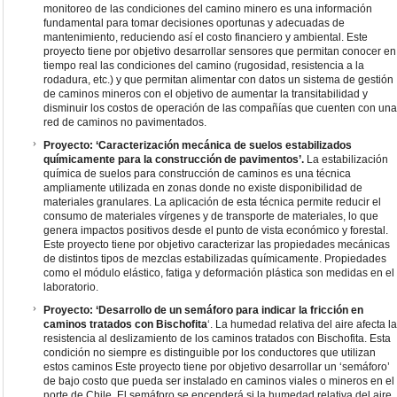
monitoreo de las condiciones del camino minero es una información
fundamental para tomar decisiones oportunas y adecuadas de
mantenimiento, reduciendo así el costo financiero y ambiental. Este
proyecto tiene por objetivo desarrollar sensores que permitan conocer en
tiempo real las condiciones del camino (rugosidad, resistencia a la
rodadura, etc.) y que permitan alimentar con datos un sistema de gestión
de caminos mineros con el objetivo de aumentar la transitabilidad y
disminuir los costos de operación de las compañías que cuenten con una
red de caminos no pavimentados.
Proyecto: ‘Caracterización mecánica de suelos estabilizados
químicamente para la construcción de pavimentos’.
La estabilización
química de suelos para construcción de caminos es una técnica
ampliamente utilizada en zonas donde no existe disponibilidad de
materiales granulares. La aplicación de esta técnica permite reducir el
consumo de materiales vírgenes y de transporte de materiales, lo que
genera impactos positivos desde el punto de vista económico y forestal.
Este proyecto tiene por objetivo caracterizar las propiedades mecánicas
de distintos tipos de mezclas estabilizadas químicamente. Propiedades
como el módulo elástico, fatiga y deformación plástica son medidas en el
laboratorio.
Proyecto: ‘Desarrollo de un semáforo para indicar la fricción en
caminos tratados con Bischofita
‘. La humedad relativa del aire afecta la
resistencia al deslizamiento de los caminos tratados con Bischofita. Esta
condición no siempre es distinguible por los conductores que utilizan
estos caminos Este proyecto tiene por objetivo desarrollar un ‘semáforo’
de bajo costo que pueda ser instalado en caminos viales o mineros en el
norte de Chile. El semáforo se encenderá si la humedad relativa del aire