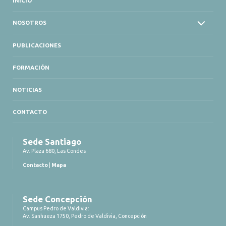
INICIO
NOSOTROS
PUBLICACIONES
FORMACIÓN
NOTICIAS
CONTACTO
Sede Santiago
Av. Plaza 680, Las Condes
Contacto
|
Mapa
Sede Concepción
Campus Pedro de Valdivia:
Av. Sanhueza 1750, Pedro de Valdivia, Concepción