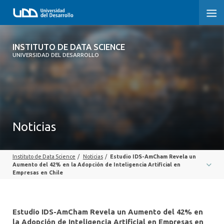
INSTITUTO DE DATA SCIENCE
INSTITUTO DE DATA SCIENCE
UNIVERSIDAD DEL DESARROLLO
INICIO
NOSOTROS
PUBLICACIONES
Noticias
FORMACIÓN
Instituto de Data Science
/
Noticias
/
Estudio IDS-AmCham Revela un
NOTICIAS
Aumento del 42% en la Adopción de Inteligencia Artificial en
Empresas en Chile
CONTACTO
Estudio IDS-AmCham Revela un Aumento del 42% en
la Adopción de Inteligencia Artificial en Empresas en