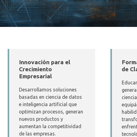
Innovación para el
Forma
Crecimiento
de Cl
Empresarial
Educam
Desarrollamos soluciones
genera
basadas en ciencia de datos
cienci
e inteligencia artificial que
equipá
optimizan procesos, generan
habili
nuevos productos y
transf
aumentan la competitividad
enfren
de las empresas.
tecnol