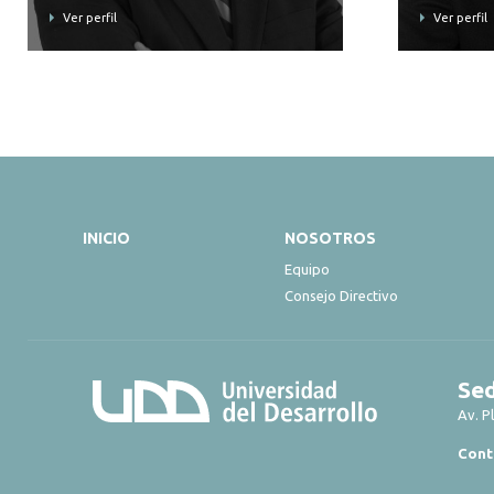
Ver perfil
Ver perfil
INICIO
NOSOTROS
Equipo
Consejo Directivo
Sed
Av. P
Cont