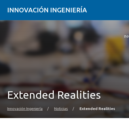
INNOVACIÓN INGENIERÍA
IN
Ini
Ma
Im
No
No
Co
Fa
Extended Realities
Innovación Ingeniería
/
Noticias
/
Extended Realities