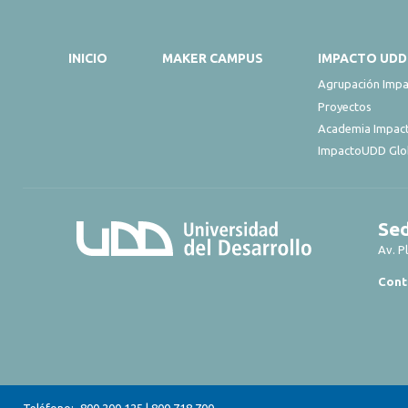
INICIO
MAKER CAMPUS
IMPACTO UDD
Agrupación Imp
Proyectos
Academia Impa
ImpactoUDD Glo
Sed
Av. P
Cont
Teléfono:
800 200 125
|
800 718 700