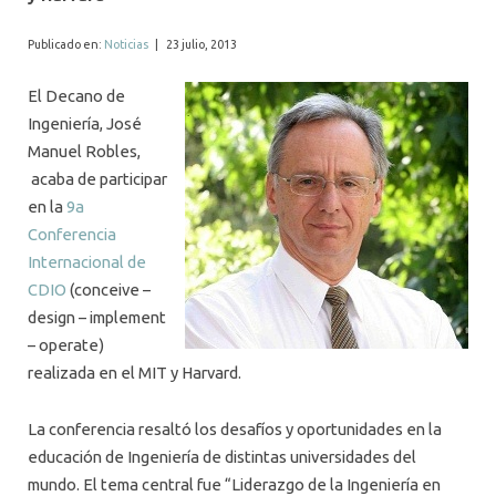
ALUMNI
Publicado en:
Noticias
|
23 julio, 2013
MEDIOS
El Decano de
EVENTOS
Ingeniería, José
Manuel Robles,
acaba de participar
en la
9a
Conferencia
Internacional de
CDIO
(conceive –
design – implement
– operate)
realizada en el MIT y Harvard.
La conferencia resaltó los desafíos y oportunidades en la
educación de Ingeniería de distintas universidades del
mundo. El tema central fue “Liderazgo de la Ingeniería en