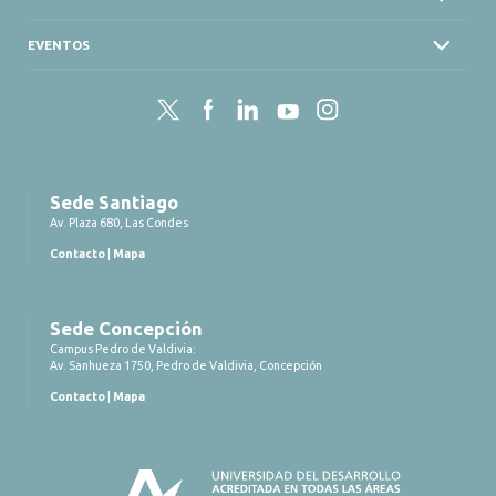
EVENTOS
Twitter
Facebook
LinkedIn
YouTube
Instagram
Sede Santiago
Av. Plaza 680, Las Condes
Contacto
|
Mapa
Sede Concepción
Campus Pedro de Valdivia:
Av. Sanhueza 1750, Pedro de Valdivia, Concepción
Contacto
|
Mapa