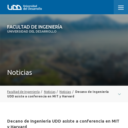
FACULTAD DE INGENIERÍA
FACULTAD DE INGENIERÍA
UNIVERSIDAD DEL DESARROLLO
INICIO
FACULTAD DE INGENIERÍA
CARRERAS
Noticias
POSTGRADOS Y EDUCACIÓN CONTINUA
INNOVACIÓN Y EMPRENDIMIENTO
Facultad de Ingeniería
/
Noticias
/
Noticias
/
Decano de Ingeniería
UDD asiste a conferencia en MIT y Harvard
INVESTIGACIÓN
VINCULACIÓN CON EL MEDIO
Decano de Ingeniería UDD asiste a conferencia en MIT
y Harvard