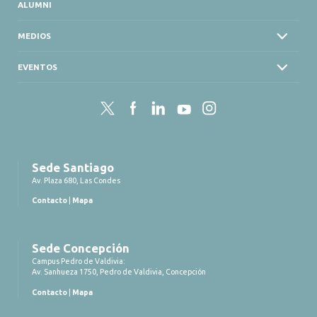
ALUMNI
MEDIOS
EVENTOS
Twitter
Facebook
LinkedIn
YouTube
Instagram
Sede Santiago
Av. Plaza 680, Las Condes
Contacto
|
Mapa
Sede Concepción
Campus Pedro de Valdivia:
Av. Sanhueza 1750, Pedro de Valdivia, Concepción
Contacto
|
Mapa