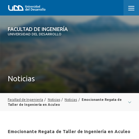
FACULTAD DE INGENIERÍA
FACULTAD DE INGENIERÍA
UNIVERSIDAD DEL DESARROLLO
INICIO
FACULTAD DE INGENIERÍA
CARRERAS
Noticias
POSTGRADOS Y EDUCACIÓN CONTINUA
INNOVACIÓN Y EMPRENDIMIENTO
Facultad de Ingeniería
/
Noticias
/
Noticias
/
Emocionante Regata de
Taller de Ingeniería en Aculeo
INVESTIGACIÓN
VINCULACIÓN CON EL MEDIO
Emocionante Regata de Taller de Ingeniería en Aculeo