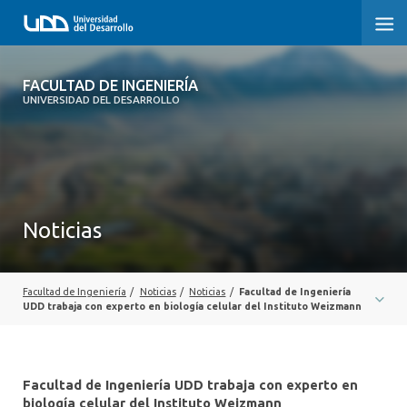
FACULTAD DE INGENIERÍA
FACULTAD DE INGENIERÍA
UNIVERSIDAD DEL DESARROLLO
INICIO
FACULTAD DE INGENIERÍA
CARRERAS
Noticias
POSTGRADOS Y EDUCACIÓN CONTINUA
INNOVACIÓN Y EMPRENDIMIENTO
Facultad de Ingeniería
/
Noticias
/
Noticias
/
Facultad de Ingeniería
UDD trabaja con experto en biología celular del Instituto Weizmann
INVESTIGACIÓN
VINCULACIÓN CON EL MEDIO
Facultad de Ingeniería UDD trabaja con experto en
biología celular del Instituto Weizmann