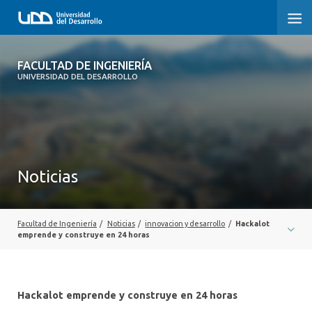
FACULTAD DE INGENIERÍA
FACULTAD DE INGENIERÍA
UNIVERSIDAD DEL DESARROLLO
INICIO
FACULTAD DE INGENIERÍA
CARRERAS
Noticias
POSTGRADOS Y EDUCACIÓN CONTINUA
INNOVACIÓN Y EMPRENDIMIENTO
Facultad de Ingeniería
/
Noticias
/
innovacion y desarrollo
/
Hackalot
emprende y construye en 24 horas
INVESTIGACIÓN
VINCULACIÓN CON EL MEDIO
Hackalot emprende y construye en 24 horas