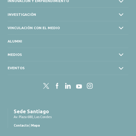
INNOVACIÓN Y EMPRENDIMIENTO
INVESTIGACIÓN
VINCULACIÓN CON EL MEDIO
ALUMNI
MEDIOS
EVENTOS
Twitter
Facebook
LinkedIn
YouTube
Instagram
Sede Santiago
Av. Plaza 680, Las Condes
Contacto
|
Mapa