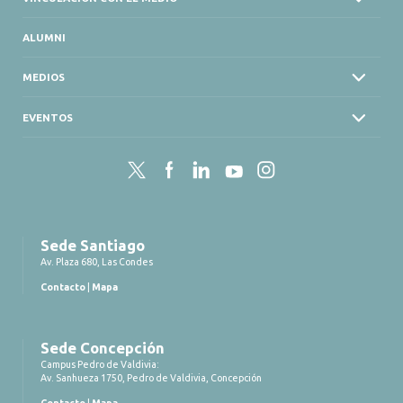
ALUMNI
MEDIOS
EVENTOS
Twitter
Facebook
LinkedIn
YouTube
Instagram
Sede Santiago
Av. Plaza 680, Las Condes
Contacto
|
Mapa
Sede Concepción
Campus Pedro de Valdivia:
Av. Sanhueza 1750, Pedro de Valdivia, Concepción