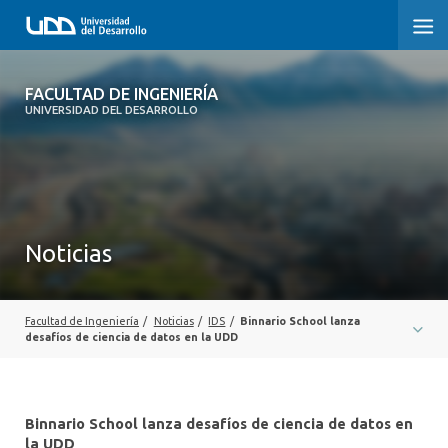
FACULTAD DE INGENIERÍA
FACULTAD DE INGENIERÍA
UNIVERSIDAD DEL DESARROLLO
INICIO
FACULTAD DE INGENIERÍA
CARRERAS
Noticias
POSTGRADOS Y EDUCACIÓN CONTINUA
INNOVACIÓN Y EMPRENDIMIENTO
Facultad de Ingeniería
/
Noticias
/
IDS
/
Binnario School lanza
desafíos de ciencia de datos en la UDD
INVESTIGACIÓN
VINCULACIÓN CON EL MEDIO
Binnario School lanza desafíos de ciencia de datos en
la UDD