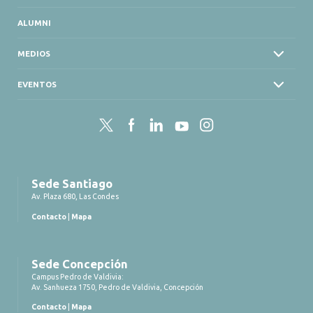
ALUMNI
MEDIOS
EVENTOS
Twitter
Facebook
LinkedIn
YouTube
Instagram
Sede Santiago
Av. Plaza 680, Las Condes
Contacto
|
Mapa
Sede Concepción
Campus Pedro de Valdivia:
Av. Sanhueza 1750, Pedro de Valdivia, Concepción
Contacto
|
Mapa