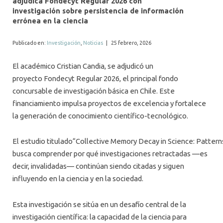
adjudica Fondecyt Regular 2026 con
ALUMNI
investigación sobre persistencia de información
errónea en la ciencia
MEDIOS
Publicado en:
Investigación
,
Noticias
|
25 febrero, 2026
EVENTOS
El académico Cristian Candia, se adjudicó un
proyecto Fondecyt Regular 2026, el principal fondo
concursable de investigación básica en Chile. Este
financiamiento impulsa proyectos de excelencia y fortalece
la generación de conocimiento científico-tecnológico.
El estudio titulado“Collective Memory Decay in Science: Patter
busca comprender por qué investigaciones retractadas —es
decir, invalidadas— continúan siendo citadas y siguen
influyendo en la ciencia y en la sociedad.
Esta investigación se sitúa en un desafío central de la
investigación científica: la capacidad de la ciencia para