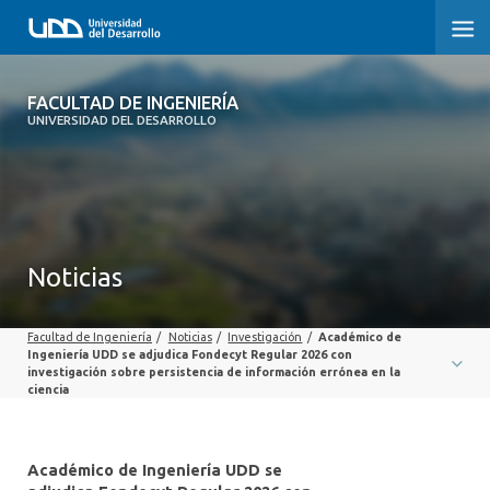
FACULTAD DE INGENIERÍA
FACULTAD DE INGENIERÍA
UNIVERSIDAD DEL DESARROLLO
INICIO
FACULTAD DE INGENIERÍA
CARRERAS
Noticias
POSTGRADOS Y EDUCACIÓN CONTINUA
Facultad de Ingeniería
/
Noticias
/
Investigación
/
Académico de
INNOVACIÓN Y EMPRENDIMIENTO
Ingeniería UDD se adjudica Fondecyt Regular 2026 con
investigación sobre persistencia de información errónea en la
ciencia
INVESTIGACIÓN
VINCULACIÓN CON EL MEDIO
Académico de Ingeniería UDD se