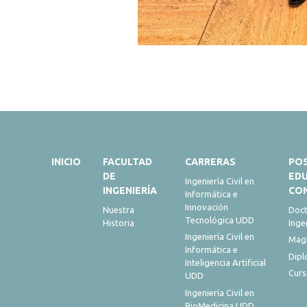
INICIO
FACULTAD
CARRERAS
PO
DE
ED
Ingeniería Civil en
INGENIERÍA
CO
Informática e
Innovación
Nuestra
Doct
Tecnológica UDD
Historia
Inge
Ingeniería Civil en
Magí
Informática e
Dip
Inteligencia Artificial
Curs
UDD
Ingeniería Civil en
BioMedicina UDD