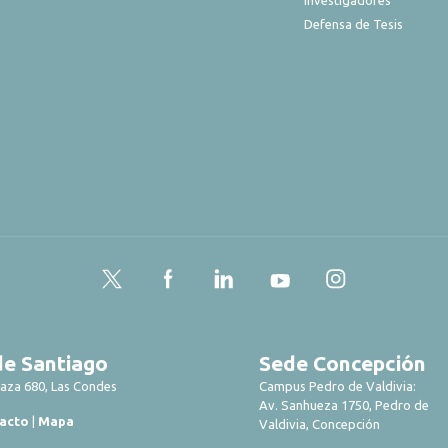
Defensa de Tesis
Twitter
Facebook
LinkedIn
YouTube
Instagram
e Santiago
Sede Concepción
laza 680, Las Condes
Campus Pedro de Valdivia:
Av. Sanhueza 1750, Pedro de
acto
|
Mapa
Valdivia, Concepción