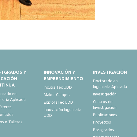
STGRADOS Y
INNOVACIÓN Y
INVESTIGACIÓN
UCACIÓN
EMPRENDIMIENTO
Doctorado en
NTINUA
Ingeniería Aplicada
Incuba Tec UDD
orado en
Investigación
Maker Campus
niería Aplicada
Centros de
ExploraTec UDD
steres
Investigación
Innovación Ingeniería
lomados
Publicaciones
UDD
os o Talleres
Proyectos
Postgrados
Investigadores