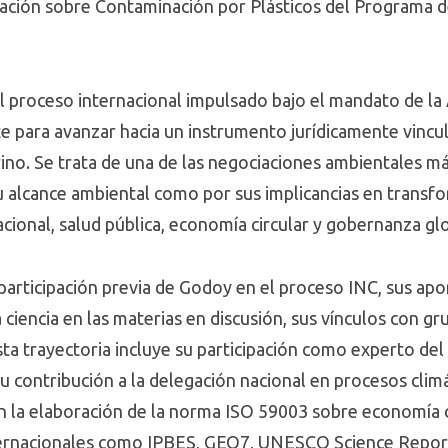
ción sobre Contaminación por Plásticos del Programa de
el proceso internacional impulsado bajo el mandato de l
e para avanzar hacia un instrumento jurídicamente vincu
rino. Se trata de una de las negociaciones ambientales m
su alcance ambiental como por sus implicancias en transf
cional, salud pública, economía circular y gobernanza glo
 participación previa de Godoy en el proceso INC, sus ap
 ciencia en las materias en discusión, sus vínculos con gru
ta trayectoria incluye su participación como experto del
su contribución a la delegación nacional en procesos cli
en la elaboración de la norma ISO 59003 sobre economía c
nternacionales como IPBES, GEO7, UNESCO Science Report