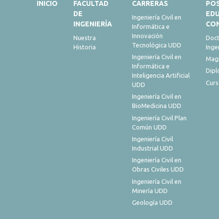
INICIO
FACULTAD
CARRERAS
PO
DE
ED
Ingeniería Civil en
INGENIERÍA
CO
Informática e
Innovación
Nuestra
Doct
Tecnológica UDD
Historia
Inge
Ingeniería Civil en
Magí
Informática e
Dip
Inteligencia Artificial
Curs
UDD
Ingeniería Civil en
BioMedicina UDD
Ingeniería Civil Plan
Común UDD
Ingeniería Civil
Industrial UDD
Ingeniería Civil en
Obras Civiles UDD
Ingeniería Civil en
Minería UDD
Geología UDD