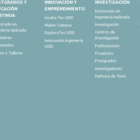
STGRADOS Y
INNOVACIÓN Y
INVESTIGACIÓN
UCACIÓN
EMPRENDIMIENTO
Doctorado en
NTINUA
Ingeniería Aplicada
Incuba Tec UDD
orado en
Investigación
Maker Campus
niería Aplicada
Centros de
ExploraTec UDD
steres
Investigación
Innovación Ingeniería
lomados
Publicaciones
UDD
os o Talleres
Proyectos
Postgrados
Investigadores
Defensa de Tesis