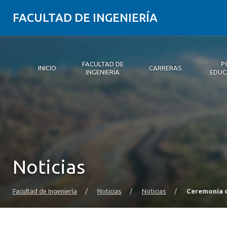
FACULTAD DE INGENIERÍA
FACULTAD DE
P
INICIO
CARRERAS
INGENIERÍA
EDUC
Inicio
Facultad de Ingeniería
Carreras
Postgrados y Educación Continua
Innovación y Emprendimiento
Investigación
Vinculación con el medio
Alumni
Medios
Eventos
Noticias
Facultad de Ingeniería
/
Noticias
/
Noticias
/
Ceremonia d