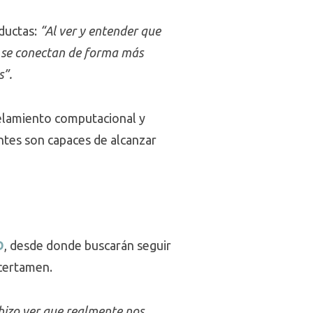
nductas:
“Al ver y entender que
 se conectan de forma más
s”.
delamiento computacional y
antes son capaces de alcanzar
D
, desde donde buscarán seguir
 certamen.
hizo ver que realmente nos