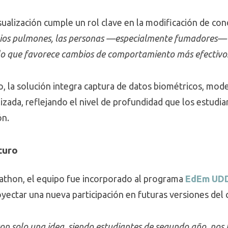
sualización cumple un rol clave en la modificación de co
pios pulmones, las personas —especialmente fumadores—
, lo que favorece cambios de comportamiento más efectivo
o, la solución integra captura de datos biométricos, mo
izada, reflejando el nivel de profundidad que los estudi
ón.
turo
ckathon, el equipo fue incorporado al programa
EdEm UD
oyectar una nueva participación en futuras versiones del
on solo una idea, siendo estudiantes de segundo año, nos 