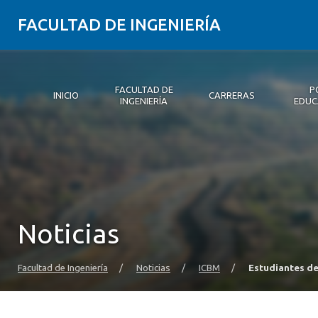
FACULTAD DE INGENIERÍA
FACULTAD DE
P
INICIO
CARRERAS
INGENIERÍA
EDUC
Inicio
Facultad de Ingeniería
Carreras
Postgrados y Educación Continua
Innovación y Emprendimiento
Investigación
Vinculación con el medio
Alumni
Medios
Eventos
Noticias
Facultad de Ingeniería
/
Noticias
/
ICBM
/
Estudiantes de