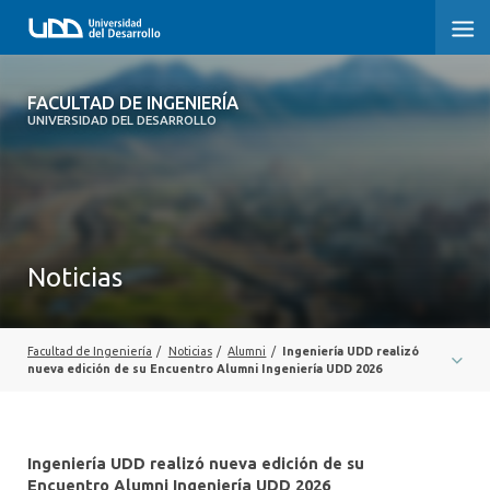
FACULTAD DE INGENIERÍA
FACULTAD DE INGENIERÍA
UNIVERSIDAD DEL DESARROLLO
INICIO
FACULTAD DE INGENIERÍA
CARRERAS
Noticias
POSTGRADOS Y EDUCACIÓN CONTINUA
INNOVACIÓN Y EMPRENDIMIENTO
Facultad de Ingeniería
/
Noticias
/
Alumni
/
Ingeniería UDD realizó
nueva edición de su Encuentro Alumni Ingeniería UDD 2026
INVESTIGACIÓN
VINCULACIÓN CON EL MEDIO
Ingeniería UDD realizó nueva edición de su
Encuentro Alumni Ingeniería UDD 2026