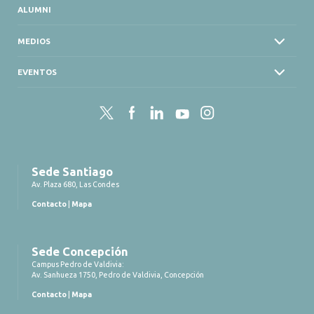
ALUMNI
MEDIOS
EVENTOS
Twitter
Facebook
LinkedIn
YouTube
Instagram
Sede Santiago
Av. Plaza 680, Las Condes
Contacto
|
Mapa
Sede Concepción
Campus Pedro de Valdivia:
Av. Sanhueza 1750, Pedro de Valdivia, Concepción
Contacto
|
Mapa