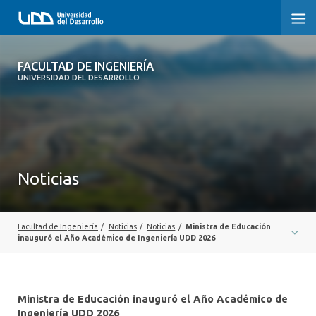
FACULTAD DE INGENIERÍA
FACULTAD DE INGENIERÍA
UNIVERSIDAD DEL DESARROLLO
INICIO
FACULTAD DE INGENIERÍA
CARRERAS
Noticias
POSTGRADOS Y EDUCACIÓN CONTINUA
INNOVACIÓN Y EMPRENDIMIENTO
Facultad de Ingeniería
/
Noticias
/
Noticias
/
Ministra de Educación
inauguró el Año Académico de Ingeniería UDD 2026
INVESTIGACIÓN
VINCULACIÓN CON EL MEDIO
Ministra de Educación inauguró el Año Académico de
Ingeniería UDD 2026