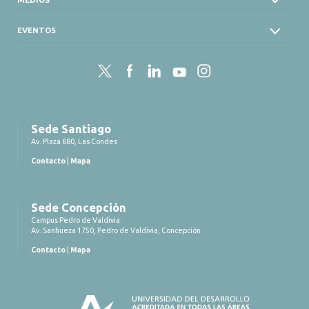
EVENTOS
Twitter
Facebook
LinkedIn
YouTube
Instagram
Sede Santiago
Av. Plaza 680, Las Condes
Contacto
|
Mapa
Sede Concepción
Campus Pedro de Valdivia:
Av. Sanhueza 1750, Pedro de Valdivia, Concepción
Contacto
|
Mapa