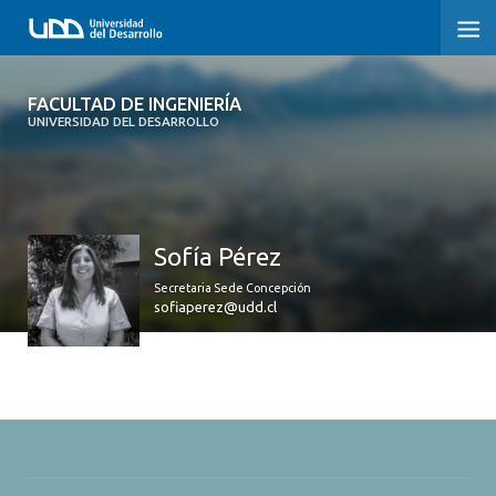
FACULTAD DE INGENIERÍA
FACULTAD DE INGENIERÍA
UNIVERSIDAD DEL DESARROLLO
INICIO
FACULTAD DE INGENIERÍA
Sofía Pérez
CARRERAS
Secretaria Sede Concepción
POSTGRADOS Y EDUCACIÓN CONTINUA
sofiaperez@udd.cl
INNOVACIÓN Y EMPRENDIMIENTO
INVESTIGACIÓN
VINCULACIÓN CON EL MEDIO