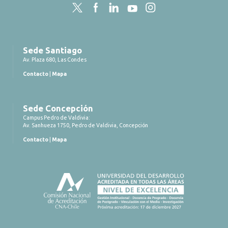
Twitter
Facebook
LinkedIn
YouTube
Instagram
Sede Santiago
Av. Plaza 680, Las Condes
Contacto
|
Mapa
Sede Concepción
Campus Pedro de Valdivia:
Av. Sanhueza 1750, Pedro de Valdivia, Concepción
Contacto
|
Mapa