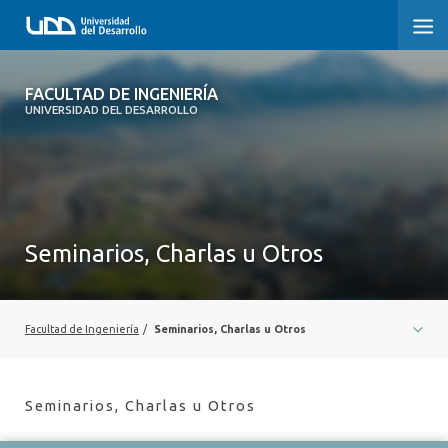
FACULTAD DE INGENIERÍA
FACULTAD DE INGENIERÍA
UNIVERSIDAD DEL DESARROLLO
INICIO
FACULTAD DE INGENIERÍA
CARRERAS
Seminarios, Charlas u Otros
POSTGRADOS Y EDUCACIÓN CONTINUA
INNOVACIÓN Y EMPRENDIMIENTO
Facultad de Ingeniería
/
Seminarios, Charlas u Otros
INVESTIGACIÓN
Seminarios, Charlas u Otros
VINCULACIÓN CON EL MEDIO