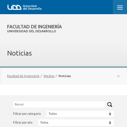
FACULTAD DE INGENIERÍA
FACULTAD DE INGENIERÍA
UNIVERSIDAD DEL DESARROLLO
INICIO
Noticias
FACULTAD DE INGENIERÍA
CARRERAS
Facultad de Ingeniería
/
Medios
/
Noticias
POSTGRADOS Y EDUCACIÓN CONTINUA
NOTICIAS
INNOVACIÓN Y EMPRENDIMIENTO
INVESTIGACIÓN
Filtrar por categoría
VINCULACIÓN CON EL MEDIO
Filtrar por año