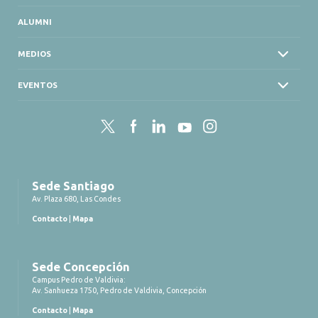
ALUMNI
MEDIOS
EVENTOS
Twitter
Facebook
LinkedIn
YouTube
Instagram
Sede Santiago
Av. Plaza 680, Las Condes
Contacto
|
Mapa
Sede Concepción
Campus Pedro de Valdivia:
Av. Sanhueza 1750, Pedro de Valdivia, Concepción
Contacto
|
Mapa