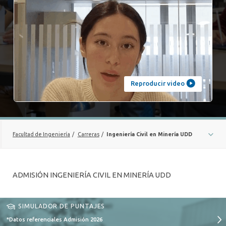
VINCULACIÓN CON EL MEDIO
ALUMNI
MEDIOS
EVENTOS
Reproducir video
Facultad de Ingeniería
/
Carreras
/
Ingeniería Civil en Minería UDD
MALLA
ADMISIÓN INGENIERÍA CIVIL EN MINERÍA UDD
BECAS
PERFIL DE EGRESO
SIMULADOR DE PUNTAJES
MINERÍA CON LA EMPRESA
*Datos referenciales Admisión 2026