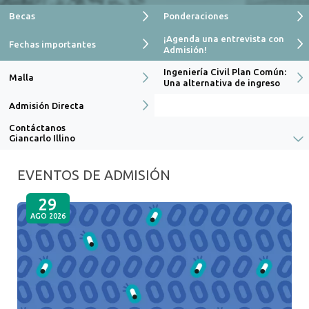
Becas
Ponderaciones
ACADÉMICOS
¡Agenda una entrevista con
Fechas importantes
INFRAESTRUCTURA
Admisión!
Ingeniería Civil Plan Común:
CONTÁCTATE CON NOSOTROS
Malla
Una alternativa de ingreso
Admisión Directa
Contáctanos
Giancarlo Illino
EVENTOS DE ADMISIÓN
29
AGO 2026