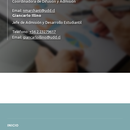
Coordinadora de Difusión y Admisión
Email:
nmarchant@udd.cl
Giancarlo Illino
Jefe de Admisión y Desarrollo Estudiantil
Teléfono:
+56 2 23279617
Email:
giancarloillino@udd.cl
INICIO