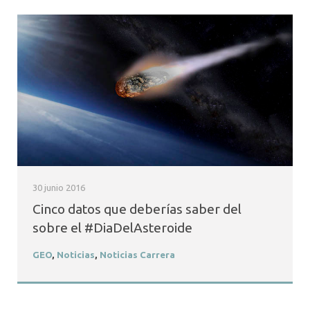
30 junio 2016
Cinco datos que deberías saber del
sobre el #DiaDelAsteroide
GEO
,
Noticias
,
Noticias Carrera