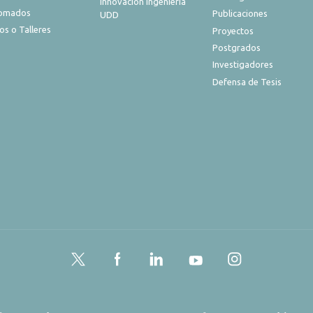
Innovación Ingeniería
lomados
Publicaciones
UDD
os o Talleres
Proyectos
Postgrados
Investigadores
Defensa de Tesis
Twitter
Facebook
LinkedIn
YouTube
Instagram