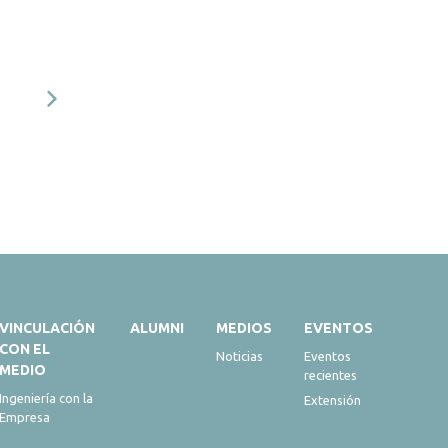
VINCULACIÓN
ALUMNI
MEDIOS
EVENTOS
CON EL
Noticias
Eventos
MEDIO
recientes
Ingeniería con la
Extensión
Empresa