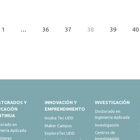
1
…
36
37
38
39
40
STGRADOS Y
INNOVACIÓN Y
INVESTIGACIÓN
UCACIÓN
EMPRENDIMIENTO
Doctorado en
NTINUA
Ingeniería Aplicada
Incuba Tec UDD
orado en
Investigación
Maker Campus
niería Aplicada
Centros de
ExploraTec UDD
steres
Investigación