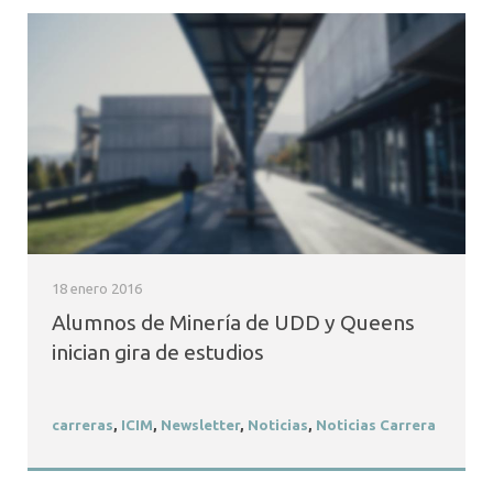
18 enero 2016
Alumnos de Minería de UDD y Queens
inician gira de estudios
carreras
,
ICIM
,
Newsletter
,
Noticias
,
Noticias Carrera