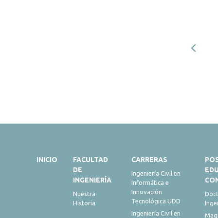
INICIO
FACULTAD
CARRERAS
PO
DE
ED
Ingeniería Civil en
INGENIERÍA
CO
Informática e
Innovación
Nuestra
Doct
Tecnológica UDD
Historia
Inge
Ingeniería Civil en
Magí