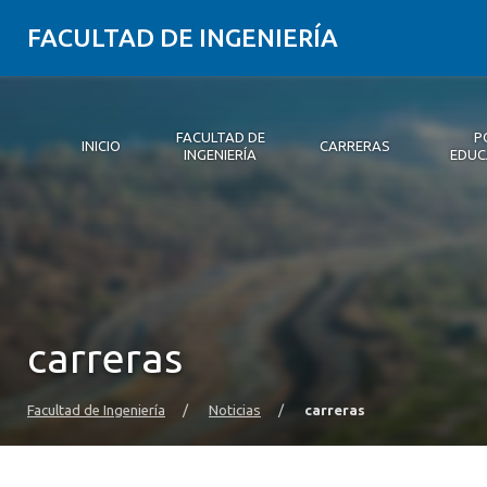
FACULTAD DE INGENIERÍA
FACULTAD DE
P
INICIO
CARRERAS
INGENIERÍA
EDUC
Inicio
Facultad de Ingeniería
Carreras
Postgrados y Educación Continua
Innovación y Emprendimiento
Investigación
Vinculación con el medio
Alumni
Medios
Eventos
carreras
Facultad de Ingeniería
/
Noticias
/
carreras