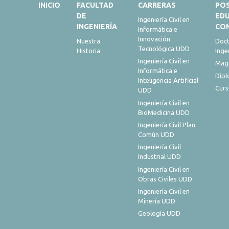
INICIO
FACULTAD
CARRERAS
PO
DE
ED
Ingeniería Civil en
INGENIERÍA
CO
Informática e
Innovación
Nuestra
Doct
Tecnológica UDD
Historia
Inge
Ingeniería Civil en
Magí
Informática e
Dip
Inteligencia Artificial
Curs
UDD
Ingeniería Civil en
BioMedicina UDD
Ingeniería Civil Plan
Común UDD
Ingeniería Civil
Industrial UDD
Ingeniería Civil en
Obras Civiles UDD
Ingeniería Civil en
Minería UDD
Geología UDD