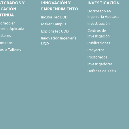
STGRADOS Y
INNOVACIÓN Y
INVESTIGACIÓN
UCACIÓN
EMPRENDIMIENTO
Doctorado en
NTINUA
Ingeniería Aplicada
Incuba Tec UDD
orado en
Investigación
Maker Campus
niería Aplicada
Centros de
ExploraTec UDD
steres
Investigación
Innovación Ingeniería
lomados
Publicaciones
UDD
os o Talleres
Proyectos
Postgrados
Investigadores
Defensa de Tesis