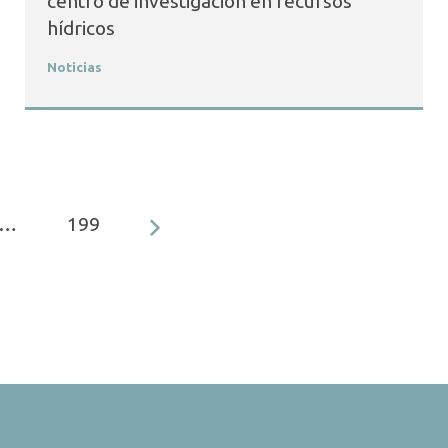
centro de investigación en recursos
hídricos
Noticias
…
199