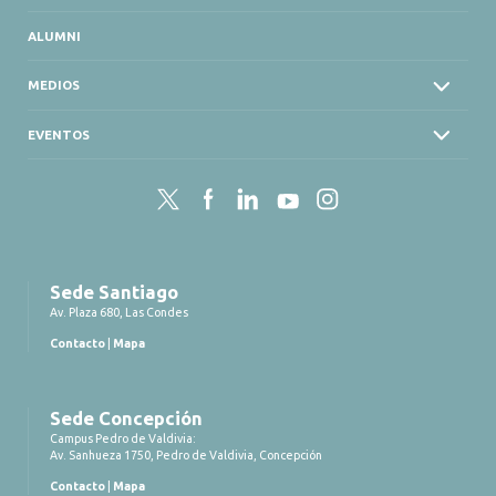
ALUMNI
MEDIOS
EVENTOS
Twitter
Facebook
LinkedIn
YouTube
Instagram
Sede Santiago
Av. Plaza 680, Las Condes
Contacto
|
Mapa
Sede Concepción
Campus Pedro de Valdivia:
Av. Sanhueza 1750, Pedro de Valdivia, Concepción
Contacto
|
Mapa