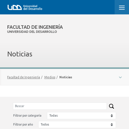
FACULTAD DE INGENIERÍA
FACULTAD DE INGENIERÍA
UNIVERSIDAD DEL DESARROLLO
INICIO
Noticias
FACULTAD DE INGENIERÍA
CARRERAS
Facultad de Ingeniería
/
Medios
/
Noticias
POSTGRADOS Y EDUCACIÓN CONTINUA
NOTICIAS
INNOVACIÓN Y EMPRENDIMIENTO
INVESTIGACIÓN
Filtrar por categoría
VINCULACIÓN CON EL MEDIO
Filtrar por año