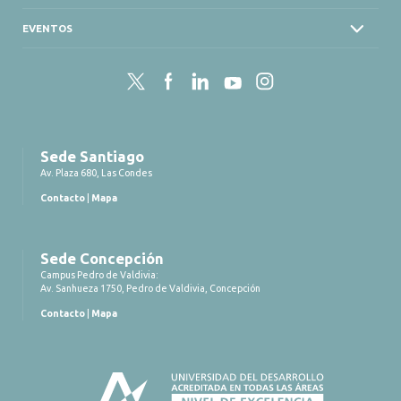
EVENTOS
Twitter
Facebook
LinkedIn
YouTube
Instagram
Sede Santiago
Av. Plaza 680, Las Condes
Contacto
|
Mapa
Sede Concepción
Campus Pedro de Valdivia:
Av. Sanhueza 1750, Pedro de Valdivia, Concepción
Contacto
|
Mapa