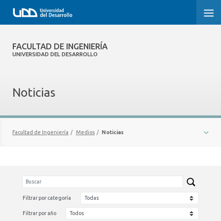
FACULTAD DE INGENIERÍA
FACULTAD DE INGENIERÍA
UNIVERSIDAD DEL DESARROLLO
INICIO
Noticias
FACULTAD DE INGENIERÍA
CARRERAS
Facultad de Ingeniería
/
Medios
/
Noticias
POSTGRADOS Y EDUCACIÓN CONTINUA
NOTICIAS
INNOVACIÓN Y EMPRENDIMIENTO
INVESTIGACIÓN
Filtrar por categoría
VINCULACIÓN CON EL MEDIO
Filtrar por año