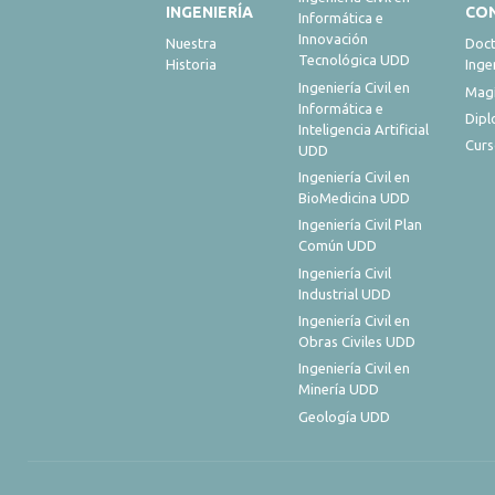
INGENIERÍA
CO
Informática e
Innovación
Nuestra
Doct
Tecnológica UDD
Historia
Inge
Ingeniería Civil en
Magí
Informática e
Dip
Inteligencia Artificial
Curs
UDD
Ingeniería Civil en
BioMedicina UDD
Ingeniería Civil Plan
Común UDD
Ingeniería Civil
Industrial UDD
Ingeniería Civil en
Obras Civiles UDD
Ingeniería Civil en
Minería UDD
Geología UDD