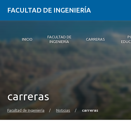
FACULTAD DE INGENIERÍA
FACULTAD DE
P
INICIO
CARRERAS
INGENIERÍA
EDUC
Inicio
Facultad de Ingeniería
Carreras
Postgrados y Educación Continua
Innovación y Emprendimiento
Investigación
Vinculación con el medio
Alumni
Medios
Eventos
carreras
Facultad de Ingeniería
/
Noticias
/
carreras