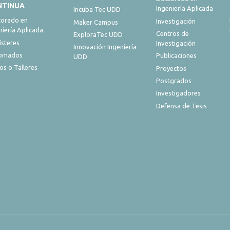
NTINUA
Ingeniería Aplicada
Incuba Tec UDD
orado en
Investigación
Maker Campus
niería Aplicada
Centros de
ExploraTec UDD
steres
Investigación
Innovación Ingeniería
lomados
Publicaciones
UDD
os o Talleres
Proyectos
Postgrados
Investigadores
Defensa de Tesis