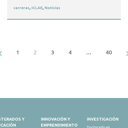
carreras
,
ICLAE
,
Noticias
1
2
3
4
…
40
STGRADOS Y
INNOVACIÓN Y
INVESTIGACIÓN
UCACIÓN
EMPRENDIMIENTO
Doctorado en